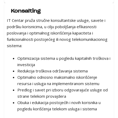
Konsalting
IT Centar pruža stručne konsultantske usluge, savete i
podršku korisnicima, u cilju poboljšanja efikasnosti
poslovanja i optimalnog iskorišćenja kapaciteta i
funkcionalnosti postojećeg ili novog telekomunikacionog
sistema:
Optimizacija sistema u pogledu kapitalnih troškova i
investicija
Redukcija troškova održavanja sistema
Optimalno odnosno maksimalno iskorišćenje
resursa i usluga na implementiranom sistemu
Predlog i savet pri izboru odgovarajuće usluge od
strane telekom provajdera
Obuka i edukacija postojećih i novih korisnika u
pogledu korišćenja telekom usluga i sistema