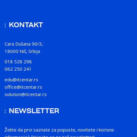
KONTAKT
Cara Dušana 90/3,
18000 Niš, Srbija
018 528 298
062 250 241
edu@itcentar.rs
office@itcentar.rs
solution@itcentar.rs
NEWSLETTER
Želite da prvi saznate za popuste, novitete i korisne
informacije? Prijavite se na naš newsletter!