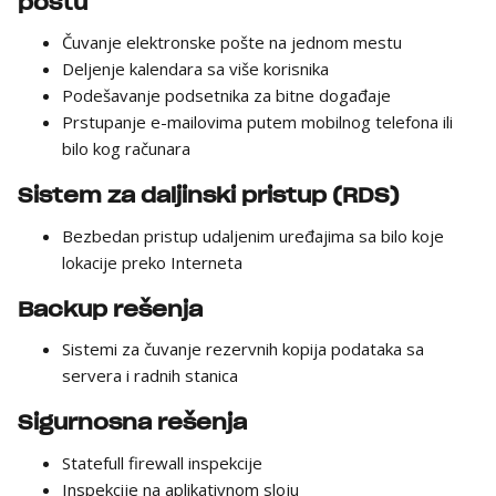
poštu
Čuvanje elektronske pošte na jednom mestu
Deljenje kalendara sa više korisnika
Podešavanje podsetnika za bitne događaje
Prstupanje e-mailovima putem mobilnog telefona ili
bilo kog računara
Sistem za daljinski pristup (RDS)
Bezbedan pristup udaljenim uređajima sa bilo koje
lokacije preko Interneta
Backup rešenja
Sistemi za čuvanje rezervnih kopija podataka sa
servera i radnih stanica
Sigurnosna rešenja
Statefull firewall inspekcije
Inspekcije na aplikativnom sloju