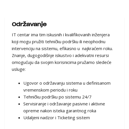
Održavanje
IT centar ima tim iskusnih i kvalifikovanih inženjera
koji mogu pružiti tehničku podršku ili neophodnu
intervenciju na sistemu, efikasno u najkraćem roku.
Znanje, dugogodišnje iskustvo i adekvatni resursi
omogućuju da svojim korisnicima pružamo sledeće
usluge:
Ugovor o održavanju sistema u definisanom
vremenskom periodu i roku
Tehničku podršku po sistemu 24/7
Servisiranje i održavanje pasivne i aktivne
opreme nakon isteka garantnog roka
Udaljeni nadzor i Ticketing sistem