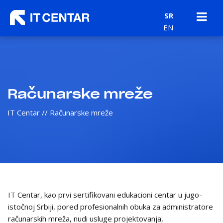
Toggle n
SR
EN
Računarske mreže
IT Centar
//
Računarske mreže
IT Centar, kao prvi sertifikovani edukacioni centar u jugo-
istočnoj Srbiji, pored profesionalnih obuka za administratore
računarskih mreža, nudi usluge projektovanja,