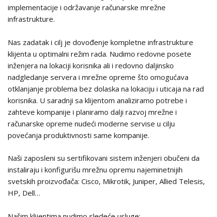
implementacije i održavanje računarske mrežne
infrastrukture.
Nas zadatak i cilj je dovođenje kompletne infrastrukture
klijenta u optimalni režim rada. Nudimo redovne posete
inženjera na lokaciji korisnika ali i redovno daljinsko
nadgledanje servera i mrežne opreme što omogućava
otklanjanje problema bez dolaska na lokaciju i uticaja na rad
korisnika. U saradnji sa klijentom analiziramo potrebe i
zahteve kompanije i planiramo dalji razvoj mrežne i
računarske opreme nudeći moderne servise u cilju
povećanja produktivnosti same kompanije.
Naši zaposleni su sertifikovani sistem inženjeri obučeni da
instaliraju i konfigurišu mrežnu opremu najeminetnijih
svetskih proizvođača: Cisco, Mikrotik, Juniper, Allied Telesis,
HP, Dell…
Našim klijentima nudimo sledeće usluge: