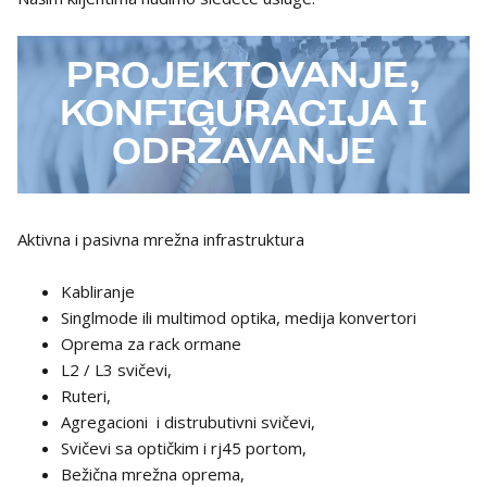
PROJEKTOVANJE,
KONFIGURACIJA I
ODRŽAVANJE
Aktivna i pasivna mrežna infrastruktura
Kabliranje
Singlmode ili multimod optika, medija konvertori
Oprema za rack ormane
L2 / L3 svičevi,
Ruteri,
Agregacioni i distrubutivni svičevi,
Svičevi sa optičkim i rj45 portom,
Bežična mrežna oprema,