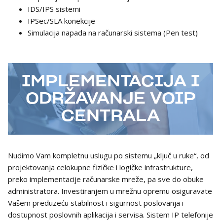
IDS/IPS sistemi
IPSec/SLA konekcije
Simulacija napada na računarski sistema (Pen test)
IMPLEMENTACIJA I
ODRŽAVANJE VOIP
CENTRALA
Nudimo Vam kompletnu uslugu po sistemu „ključ u ruke“, od
projektovanja celokupne fizičke i logičke infrastrukture,
preko implementacije računarske mreže, pa sve do obuke
administratora. Investiranjem u mrežnu opremu osiguravate
Vašem preduzeću stabilnost i sigurnost poslovanja i
dostupnost poslovnih aplikacija i servisa. Sistem IP telefonije